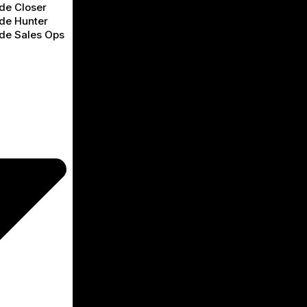
de Closer
 de Hunter
 de Sales Ops