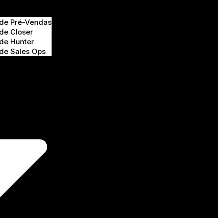
 de Pré-Vendas
de Closer
 de Hunter
 de Sales Ops