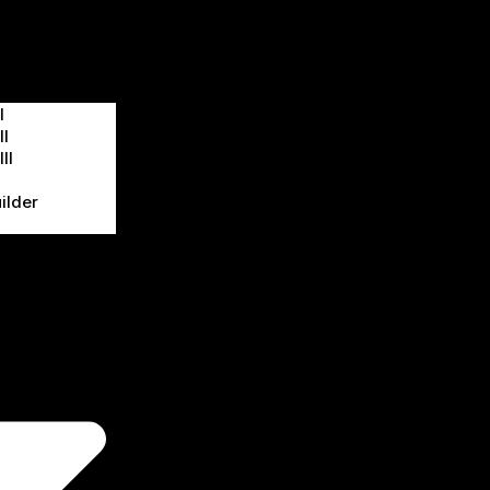
I
II
II
ilder