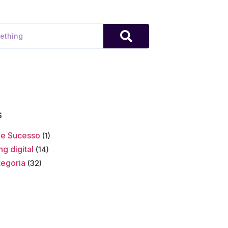
s
de Sucesso
(1)
g digital
(14)
egoria
(32)